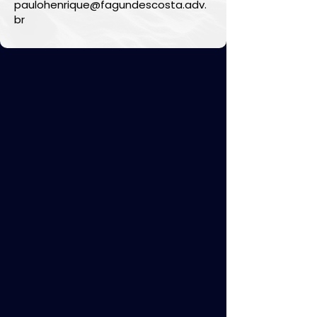
paulohenrique@fagundescosta.adv.
br