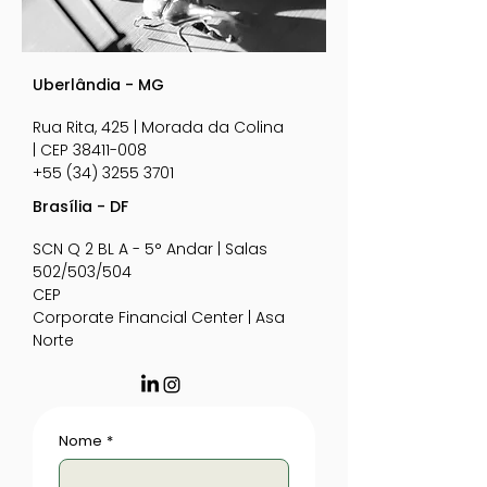
Uberlândia - MG
Rua Rita, 425 |
Morada da Colina
|
CEP
38411-008
+55 (34) 3255 3701
Brasília - DF
SCN Q 2 BL A - 5° Andar |
Salas
502/503/504
CEP
Corporate Financial Center |
Asa
Norte
Nome
*