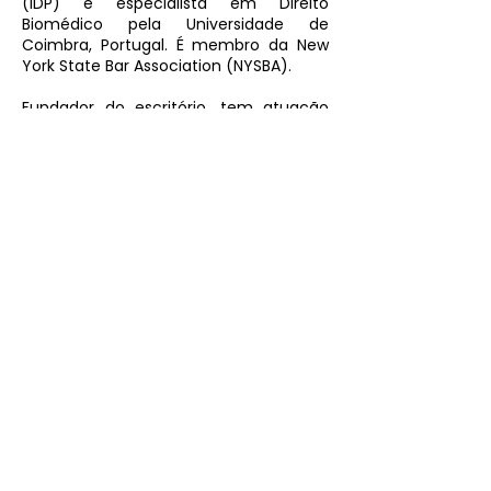
(IDP) e especialista em Direito
Biomédico pela Universidade de
Coimbra, Portugal. É membro da New
York State Bar Association (NYSBA).
Fundador do escritório, tem atuação
especializada em advocacia
empresarial, com foco em contencioso
estratégico, Direito Regulatório e Direito
Tributário, conduzindo disputas de
elevada complexidade e assessorando
empresas na gestão jurídica de riscos,
na tomada de decisões críticas e na
estruturação de soluções jurídicas de
alto impacto, com atuação orientada à
proteção patrimonial, à segurança
jurídica e à defesa de interesses
empresariais relevantes
Voltar