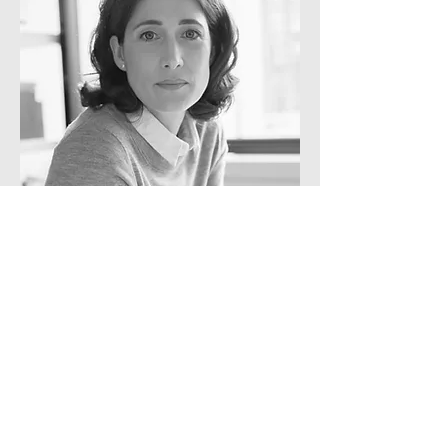
PRISCILA LARA AQUINO
Arquiteto
info@meusite.com
Tel:
(11) 3456-7890